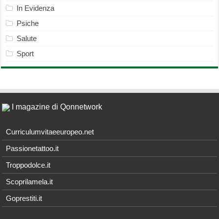
In Evidenza
Psiche
Salute
Sport
I magazine di Qonnetwork
Curriculumvitaeeuropeo.net
Passionetattoo.it
Troppodolce.it
Scoprilamela.it
Goprestiti.it