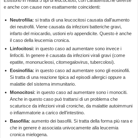
Esistono in realtà 5 tipi di leucocitosi, con caratteristiche diverse
e anche con cause non esattamente coincidenti:
Neutrofilia:
si tratta di una leucocitosi causata dall’aumento
dei neutrofili. Viene causata da infezioni batteriche gravi,
infarto del miocardio, ustioni e/o appendicite. Questo è anche
il caso della leucemia cronica.
Linfocitosi:
in questo caso ad aumentare sono invece i
linfociti. In genere è causata da infezioni virali gravi (come
epatite, mononucleosi, citomegalovirus, tubercolosi).
Eosinofilia:
in questo caso ad aumentare sono gli eosinofili.
Si tratta di una reazione tipica ad episodi allergici oppure a
malattie del sistema immunitario.
Monocitosi:
in questo caso ad aumentare sono i monociti.
Anche in questo caso può trattarsi di un problema che
scaturisce da infezioni virali croniche, da malattie autoimmuni
o infiammatorie a carico dell’intestino.
Basofilia:
aumento dei basofili. Si tratta della forma più rara e
che in genere è associata univocamente alla leucemia
cronica mielogena.