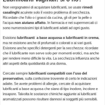
Non vergognatevi di acquistare lubrificanti, se usate
rimedi
casalinghi
acuirete solo il vostro problema di secchezza.
Ricordate che l’olio o i grassi da cucina, gli oli per la pelle o
l’acqua
non aiutano affatto
. In farmacia e nei supermercati ci
sono numerosissimi tipi di lubrificanti adatti ad ogni gusto.
Esistono
lubrificanti a base acquosa o lubrificanti in crema
,
ma ne esistono anche di profumati o colorati o ai vari gusti.
Esistono anche specifici detergenti per la secchezza: ricordate
che il lubrificante non serve solo per momenti erotici, ma anche
per rendere meno difficile la vita. La secchezza influenza anche
altri aspetti della quotidianità di una donna.
Cercate sempre
lubrificanti compatibili con l’uso del
preservativo
, sulla confezione troverete di certo le indicazioni
adatte. Se avete problemi di allergie, cercate di acquistare
lubrificanti a base acquosa che siano di tipo inodore, incolore e
insapore. Talvolta le sostanze chimiche aggiunte ai lubrificanti
aromatizzati possono risultare dannosi ai soggetti più sensibili.