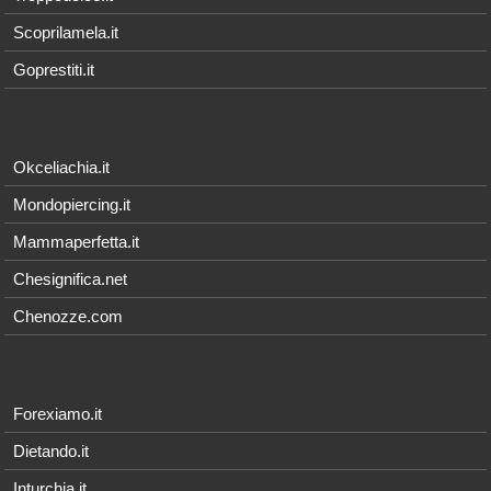
Scoprilamela.it
Goprestiti.it
Okceliachia.it
Mondopiercing.it
Mammaperfetta.it
Chesignifica.net
Chenozze.com
Forexiamo.it
Dietando.it
Inturchia.it