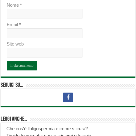
Nome
*
Email
*
Sito web
Seguici su…
Leggi anche…
-
Che cos’è l’oligospermia e come si cura?
-
Tiroide Ingrossata: cause, sintomi e terapie