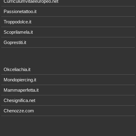
Curriculumvitaeeuropeo.net
Passionetattoo.it
Troppodolce.it
Scoprilamela.it
Goprestiti.it
Okceliachia.it
Mondopiercing.it
Mammaperfetta.it
Chesignifica.net
Chenozze.com