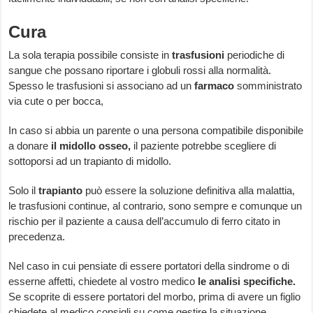
Cura
La sola terapia possibile consiste in
trasfusioni
periodiche di
sangue che possano riportare i globuli rossi alla normalità.
Spesso le trasfusioni si associano ad un
farmaco
somministrato
via cute o per bocca,
In caso si abbia un parente o una persona compatibile disponibile
a donare
il midollo osseo,
il paziente potrebbe scegliere di
sottoporsi ad un trapianto di midollo.
Solo il
trapianto
può essere la soluzione definitiva alla malattia,
le trasfusioni continue, al contrario, sono sempre e comunque un
rischio per il paziente a causa dell’accumulo di ferro citato in
precedenza.
Nel caso in cui pensiate di essere portatori della sindrome o di
esserne affetti, chiedete al vostro medico
le analisi specifiche.
Se scoprite di essere portatori del morbo, prima di avere un figlio
chiedete al medico consigli su come gestire la situazione.