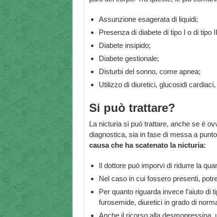
Assunzione esagerata di liquidi;
Presenza di diabete di tipo I o di tipo II
Diabete insipido;
Diabete gestionale;
Disturbi del sonno, come apnea;
Utilizzo di diuretici, glucosidi cardiaci
Si può trattare?
La nicturia si può trattare, anche se è o
diagnostica, sia in fase di messa a punto 
causa che ha scatenato la nicturia:
Il dottore può imporvi di ridurre la quan
Nel caso in cui fossero presenti, potre
Per quanto riguarda invece l’aiuto di t
furosemide, diuretici in grado di normal
Anche il ricorso alla desmopressina, u