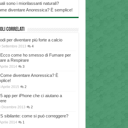
ali sono i miorilassanti naturali?
me diventare Anoressica? È semplice!
oli correlati
di per diventare più forte a calcio
 Settembre 2013
4
Ecco come ho smesso di Fumare per
nare a Respirare
Aprile 2014
3
Come diventare Anoressica? È
plice!
 Aprile 2015
2
5 app per iPhone che ci aiutano a
rere
8 Dicembre 2013
2
S sibilante: come si può correggere?
Aprile 2014
1