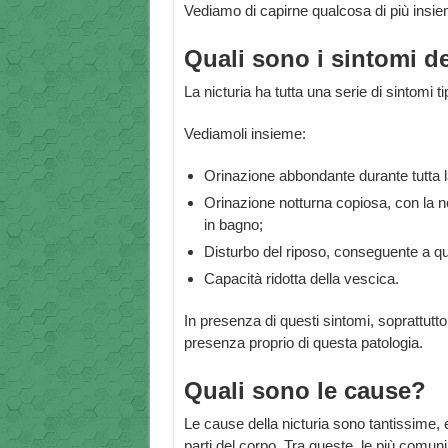
Vediamo di capirne qualcosa di più insie
Quali sono i sintomi de
La nicturia ha tutta una serie di sintomi t
Vediamoli insieme:
Orinazione abbondante durante tutta la 
Orinazione notturna copiosa, con la nec
in bagno;
Disturbo del riposo, conseguente a qu
Capacità ridotta della vescica.
In presenza di questi sintomi, soprattutto d
presenza proprio di questa patologia.
Quali sono le cause?
Le cause della nicturia sono tantissime, e
parti del corpo. Tra queste, le più comun