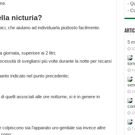
me.
-
Qu
-
Co
lla nicturia?
ipici, che aiutano ad individuarla piuttosto facilmente.
Artic
5 mo
30
giornata, superiore ai 2 litri;
essità di svegliarsi più volte durante la notte per recarsi
tor
4 
anto indicato nel punto precedente;
sem
18
i quelli associati alle ore notturne, si è in genere in
cor
1
 colpiscono sia l’apparato uro-genitale sia invece altre
7 
i sono: