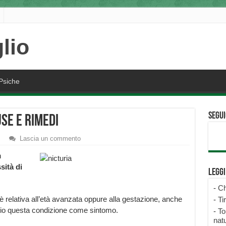
Psiche
Segui
use e rimedi
Lascia un commento
n
sità di
Legg
-
Ch
 è relativa all’età avanzata oppure alla gestazione, anche
-
Ti
rio questa condizione come sintomo.
-
To
natu