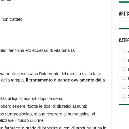
Artic
 non trattato;
Cate
, litio, fenitoina e/o eccesso di vitamina D.
vviamente necessario l’intervento del medico sia in fase
della terapia.
Il trattamento dipende ovviamente dalla
tità di liquidi assunti dopo la cena:
bbero essere ridotte le dosi di diuretici assunti;
ipo farmacologico, si può ricorrere al bumetanide, al
izzare il flusso di urine;
n farmaco in grado di impedire ai reni di produrre urina in