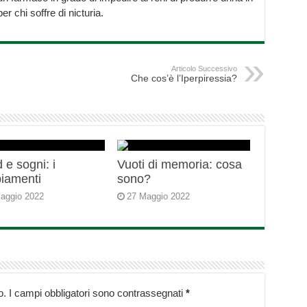
r chi soffre di nicturia.
Articolo Successivo
Che cos’è l’Iperpiressia?
 e sogni: i
Vuoti di memoria: cosa
iamenti
sono?
aggio 2022
27 Maggio 2022
o.
I campi obbligatori sono contrassegnati
*