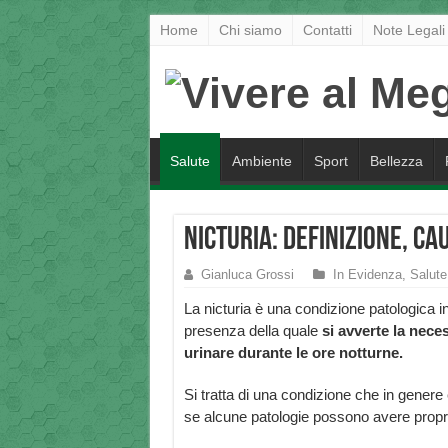
Home
Chi siamo
Contatti
Note Legali
Salute
Ambiente
Sport
Bellezza
Nicturia: definizione, ca
Gianluca Grossi
In Evidenza
,
Salute
La nicturia è una condizione patologica i
presenza della quale
si avverte la neces
urinare durante le ore notturne.
Si tratta di una condizione che in genere
se alcune patologie possono avere prop