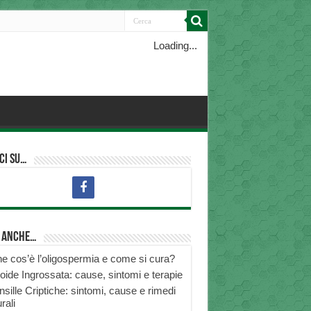
Loading...
ci su…
i anche…
e cos’è l’oligospermia e come si cura?
roide Ingrossata: cause, sintomi e terapie
nsille Criptiche: sintomi, cause e rimedi
rali