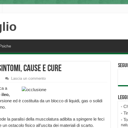
Psiche
Segui
sintomi, cause e cure
Lascia un commento
ca a
o
ileo,
Legg
sione ed è costituita da un blocco di liquidi, gas o solidi
-
Ch
ino.
-
Ti
ede la paralisi della muscolatura adibita a spingere le feci
-
To
natu
un ostacolo fisico all’uscita dei materiali di scarto.