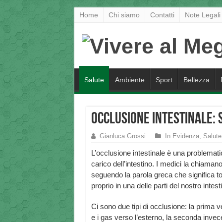
Home
Chi siamo
Contatti
Note Legali
Salute
Ambiente
Sport
Bellezza
Occlusione Intestinale: 
Gianluca Grossi
In Evidenza
,
Salute
L’occlusione intestinale è una problemati
carico dell’intestino. I medici la chiaman
seguendo la parola greca che significa tor
proprio in una delle parti del nostro intest
Ci sono due tipi di occlusione: la prima v
e i gas verso l’esterno, la seconda invece 