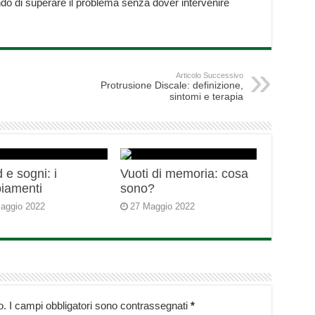
do di superare il problema senza dover intervenire
Articolo Successivo
Protrusione Discale: definizione,
sintomi e terapia
 e sogni: i
Vuoti di memoria: cosa
iamenti
sono?
aggio 2022
27 Maggio 2022
o.
I campi obbligatori sono contrassegnati
*