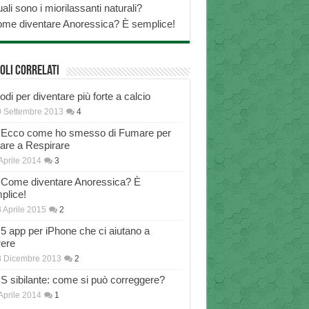
ali sono i miorilassanti naturali?
me diventare Anoressica? È semplice!
oli correlati
di per diventare più forte a calcio
 Settembre 2013
4
Ecco come ho smesso di Fumare per
nare a Respirare
Aprile 2014
3
Come diventare Anoressica? È
plice!
 Aprile 2015
2
5 app per iPhone che ci aiutano a
rere
8 Dicembre 2013
2
S sibilante: come si può correggere?
Aprile 2014
1