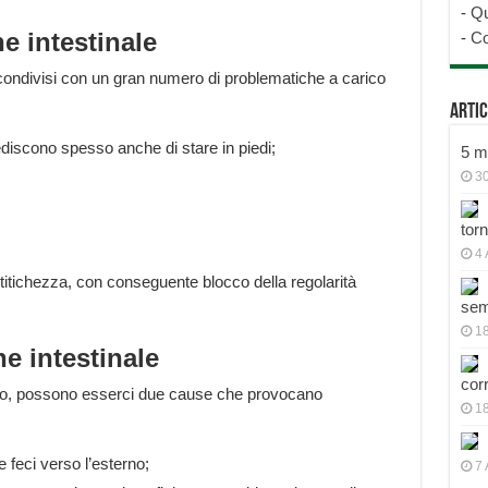
-
Qu
ne intestinale
-
Co
 condivisi con un gran numero di problematiche a carico
Artic
ediscono spesso anche di stare in piedi;
5 mo
30
tor
4 
itichezza, con conseguente blocco della regolarità
sem
18
e intestinale
cor
olo, possono esserci due cause che provocano
1
 feci verso l’esterno;
7 