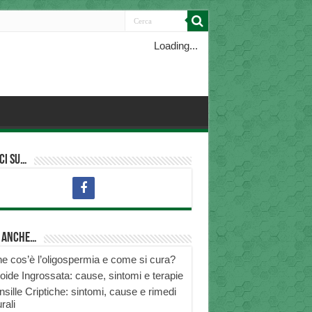
Loading...
ci su…
i anche…
e cos’è l’oligospermia e come si cura?
roide Ingrossata: cause, sintomi e terapie
nsille Criptiche: sintomi, cause e rimedi
rali