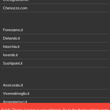
Chenozze.com
Forexiamo.it
Dietando.it
Inturchia.it
Ioverde.it
Sushipoint.it
Assicuratu.it
Viverealmeglio.it
Arrangiamoci.it
Sahifa Theme
License is not validated, Go to the theme options page