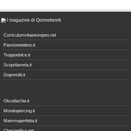
I magazine di Qonnetwork
Curriculumvitaeeuropeo.net
Passionetattoo.it
Troppodolce.it
Scoprilamela.it
Goprestiti.it
Okceliachia.it
Mondopiercing.it
Mammaperfetta.it
Chesignifica.net