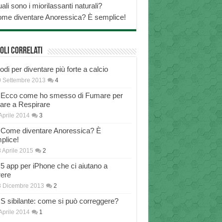
ali sono i miorilassanti naturali?
me diventare Anoressica? È semplice!
oli correlati
di per diventare più forte a calcio
 Settembre 2013
4
Ecco come ho smesso di Fumare per
nare a Respirare
Aprile 2014
3
Come diventare Anoressica? È
plice!
 Aprile 2015
2
5 app per iPhone che ci aiutano a
rere
8 Dicembre 2013
2
S sibilante: come si può correggere?
Aprile 2014
1