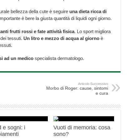
turale bellezza della cute è seguire
una
dieta ricca di
importante è bere la giusta quantità di liquidi ogni giorno.
nti frutti rossi e fate attività fisica
. Lo sport migliora
 dei tessuti.
Un litro e mezzo di acqua al giorno
è
essuti.
si ad un medico
specialista dermatologo.
Articolo Successivo
Morbo di Roger: cause, sintomi
e cura
 e sogni: i
Vuoti di memoria: cosa
iamenti
sono?