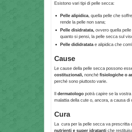
Esistono vari tipi di pelle secca:
Pelle alipidica
, quella pelle che soffr
rende la pelle non sana;
Pelle disidratata,
ovvero quella pelle 
quanto si pensi, la pelle secca sul vi
Pelle dididratata
e alipidica che combi
Cause
Le cause della pelle secca possono ess
costituzionali,
nonché
fisiologiche o 
perché sono piuttosto varie.
Il
dermatologo
potrà capire se la vostra
malattia della cute o, ancora, a causa di 
Cura
La cura per la pelle secca va prescritta
nutrienti e super idratanti
che restituisc