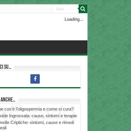
Loading...
ci su…
i anche…
e cos’è l’oligospermia e come si cura?
roide Ingrossata: cause, sintomi e terapie
nsille Criptiche: sintomi, cause e rimedi
rali