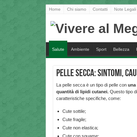
Home
Chi siamo
Contatti
Note Legali
Salute
Ambiente
Sport
Bellezza
Pelle Secca: sintomi, ca
La pelle secca è un tipo di pelle con
una 
quantità di lipidi cutanei.
Questo tipo di
caratteristiche specifiche, come:
Cute sottile;
Cute fragile;
Cute non elastica;
Cute con squame;