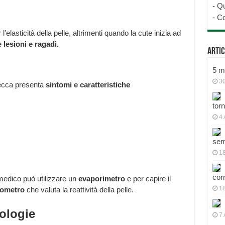
-
Qu
-
Co
elasticità della pelle, altrimenti quando la cute inizia ad
e
lesioni e ragadi.
Artic
5 mo
30
secca presenta
sintomi e caratteristiche
tor
4 
sem
18
cor
l medico può utilizzare un
evaporimetro
e per capire il
1
ometro
che valuta la reattività della pelle.
pologie
7 