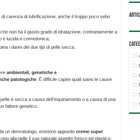
Artic
e di carenza di lubrificazione, anche il troppo poco sebo
che non ha il giusto grado di idratazione, contrariamente a
so e lucida e comedonica;
Cate
na i danni dei due tipi di pelle secca.
ere
ambientali, genetiche e
anche patologiche
. È difficile capire quali siano le cause
 pelle è secca a causa dell’inquinamento o a causa di una
un fattore genetico.
 da un dermatologo, esistono apposite
creme super
ono alla pelle il suo naturale aspetto fresco ed elastico.