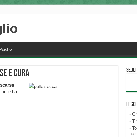
Psiche
Segui
use e cura
scarsa
 pelle ha
Legg
-
Ch
-
Ti
-
To
natu