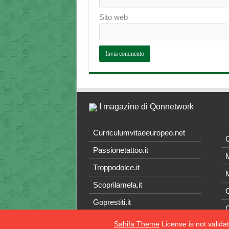
Sito web
I magazine di Qonnetwork
Curriculumvitaeeuropeo.net
O
Passionetattoo.it
M
Troppodolce.it
M
Scoprilamela.it
C
Goprestiti.it
Sahifa Theme
License is not valida