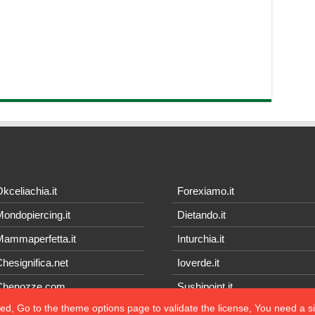
kceliachia.it
Forexiamo.it
ondopiercing.it
Dietando.it
ammaperfetta.it
Inturchia.it
hesignifica.net
Ioverde.it
Chenozze.com
Sushipoint.it
ted, Go to the theme options page to validate the license, You need a 