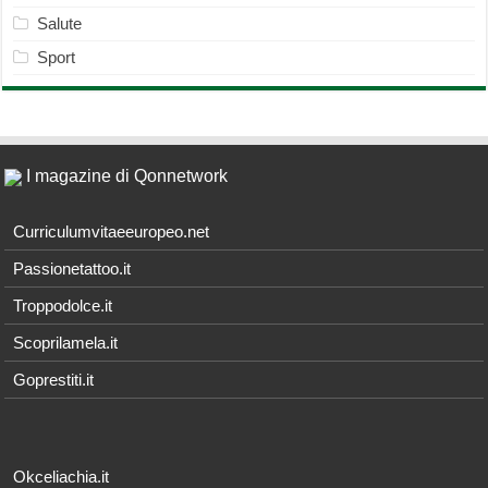
Salute
Sport
I magazine di Qonnetwork
Curriculumvitaeeuropeo.net
Passionetattoo.it
Troppodolce.it
Scoprilamela.it
Goprestiti.it
Okceliachia.it