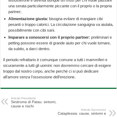
testosterone e diventa dunque un
must
per chi vuole passare
una serata particolarmente piccante con il proprio o la propria
partner;
Alimentazione giusta:
bisogna evitare di mangiare cibi
pesanti o troppo calorici. La circolazione sanguigna va aiutata,
possibilmente con cibi sani.
Imparare a conoscersi con il proprio partner:
preliminari e
petting possono essere di grande aiuto per chi vuole tornare,
da subito, a darci dentro.
Il periodo refrattario è comunque comune a tutti i mammiferi e
sicuramente a tutti gli uomini: non dovremmo cercare di esigere
troppo dal nostro corpo, anche perché ci si può dedicare
all’amore senza l’ossessione dell’erezione.
Articolo Precedente
Sindrome di Patau: sintomi,
cause e rischi
Articolo Successivo
Cataplessia: cause, sintomi e