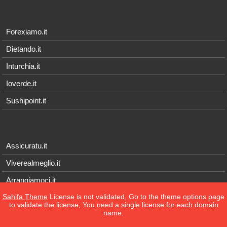
Forexiamo.it
Dietando.it
Inturchia.it
Ioverde.it
Sushipoint.it
Assicuratu.it
Viverealmeglio.it
Arrangiamoci.it
Sahifa Theme
License is not validated, Go to the theme options page
Tecnichef.it
to validate the license, You need a single license for each domain
name.