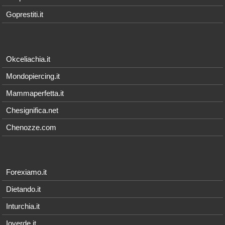
Goprestiti.it
Okceliachia.it
Mondopiercing.it
Mammaperfetta.it
Chesignifica.net
Chenozze.com
Forexiamo.it
Dietando.it
Inturchia.it
Ioverde.it