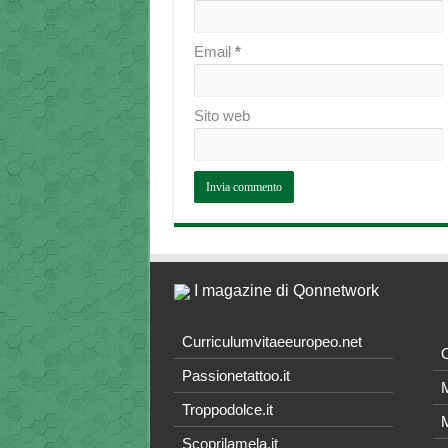
Email
*
Sito web
I magazine di Qonnetwork
Curriculumvitaeeuropeo.net
O
Passionetattoo.it
M
Troppodolce.it
M
Scoprilamela.it