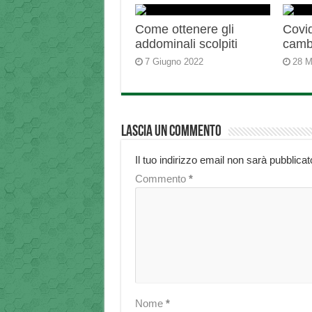
Come ottenere gli
Covid
addominali scolpiti
camb
7 Giugno 2022
28 M
Lascia un commento
Il tuo indirizzo email non sarà pubblicat
Commento
*
Nome
*