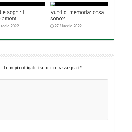
 e sogni: i
Vuoti di memoria: cosa
iamenti
sono?
aggio 2022
27 Maggio 2022
o.
I campi obbligatori sono contrassegnati
*