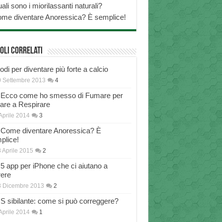
ali sono i miorilassanti naturali?
me diventare Anoressica? È semplice!
oli correlati
di per diventare più forte a calcio
 Settembre 2013
4
Ecco come ho smesso di Fumare per
nare a Respirare
Aprile 2014
3
Come diventare Anoressica? È
plice!
 Aprile 2015
2
5 app per iPhone che ci aiutano a
rere
8 Dicembre 2013
2
S sibilante: come si può correggere?
Aprile 2014
1