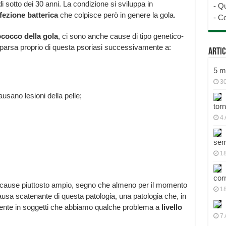
di sotto dei 30 anni. La condizione si sviluppa in
-
Qu
fezione batterica
che colpisce però in genere la gola.
-
Co
ococco della gola
, ci sono anche cause di tipo genetico-
mparsa proprio di questa psoriasi successivamente a:
Artic
5 mo
30
causano lesioni della pelle;
tor
4 
sem
18
cor
di cause piuttosto ampio, segno che almeno per il momento
1
causa scatenante di questa patologia, una patologia che, in
nte in soggetti che abbiamo qualche problema a
livello
7 