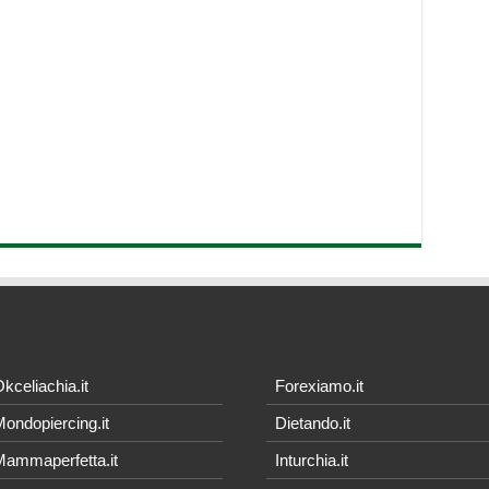
kceliachia.it
Forexiamo.it
ondopiercing.it
Dietando.it
ammaperfetta.it
Inturchia.it