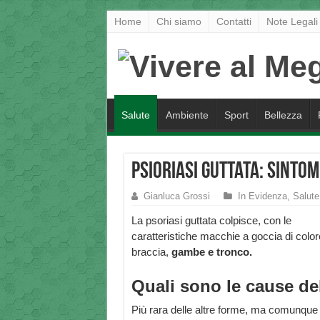
Home
Chi siamo
Contatti
Note Legali
Salute
Ambiente
Sport
Bellezza
Psioriasi Guttata: sintom
Gianluca Grossi
In Evidenza
,
Salute
La psoriasi guttata colpisce, con le
caratteristiche macchie a goccia di colo
braccia,
gambe e tronco.
Quali sono le cause del
Più rara delle altre forme, ma comunque 