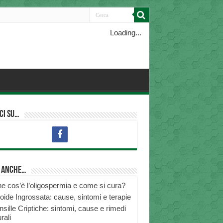
Loading...
ci su…
i anche…
e cos’è l’oligospermia e come si cura?
roide Ingrossata: cause, sintomi e terapie
nsille Criptiche: sintomi, cause e rimedi
rali