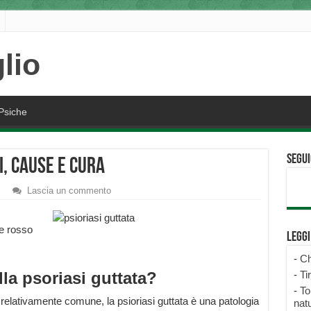
Psiche
Segui
i, cause e cura
Lascia un commento
re rosso
Legg
-
Ch
la psoriasi guttata?
-
Ti
-
To
relativamente comune, la psioriasi guttata è una patologia
natu