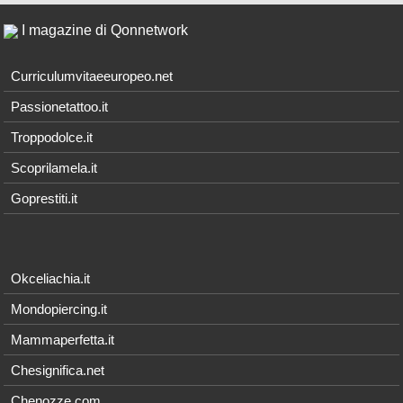
I magazine di Qonnetwork
Curriculumvitaeeuropeo.net
Passionetattoo.it
Troppodolce.it
Scoprilamela.it
Goprestiti.it
Okceliachia.it
Mondopiercing.it
Mammaperfetta.it
Chesignifica.net
Chenozze.com