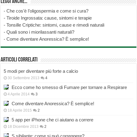
Leggi anche…
-
Che cos’è l’oligospermia e come si cura?
-
Tiroide Ingrossata: cause, sintomi e terapie
-
Tonsille Criptiche: sintomi, cause e rimedi naturali
-
Quali sono i miorilassanti naturali?
-
Come diventare Anoressica? È semplice!
Articoli correlati
5 modi per diventare più forte a calcio
30 Settembre 2013
4
Ecco come ho smesso di Fumare per tornare a Respirare
4 Aprile 2014
3
Come diventare Anoressica? È semplice!
18 Aprile 2015
2
5 app per iPhone che ci aiutano a correre
18 Dicembre 2013
2
S sibilante: come si può correggere?