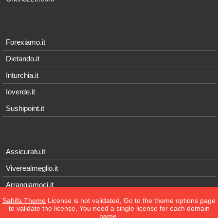
Forexiamo.it
Dietando.it
Inturchia.it
Ioverde.it
Sushipoint.it
Assicuratu.it
Viverealmeglio.it
Arrangiamoci.it
Sahifa Theme
License is not validated, Go to the theme options page
Tecnichef.it
to validate the license, You need a single license for each domain
name.