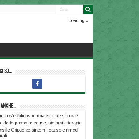
Loading...
ci su…
i anche…
e cos’è l’oligospermia e come si cura?
roide Ingrossata: cause, sintomi e terapie
nsille Criptiche: sintomi, cause e rimedi
rali