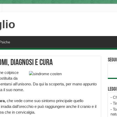
Psiche
Segui
omi, diagnosi e cura
he colpisce
ostituita da
entarsi all’unisono. Da qui la scoperta, per mano appunto
Legg
ta il suo nome.
-
Ch
ara,
che vede come suo sintomo principale quello
-
Ti
i irradia dall’orecchio e può raggiungere anche il cranio e il
-
To
ea che in cervicalgia.
natu