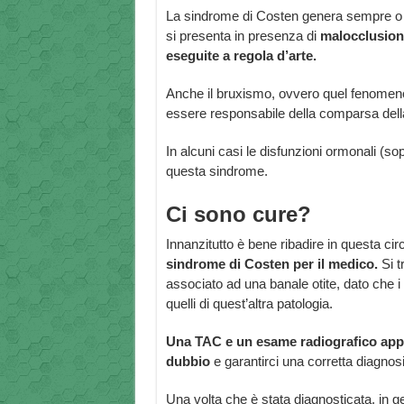
La sindrome di Costen genera sempre o qu
si presenta in presenza di
malocclusioni
eseguite a regola d’arte.
Anche il bruxismo, ovvero quel fenomeno c
essere responsabile della comparsa dell
In alcuni casi le disfunzioni ormonali (so
questa sindrome.
Ci sono cure?
Innanzitutto è bene ribadire in questa c
sindrome di Costen per il medico.
Si t
associato ad una banale otite, dato che i 
quelli di quest’altra patologia.
Una TAC e un esame radiografico app
dubbio
e garantirci una corretta diagnosi
Una volta che è stata diagnosticata, in ge