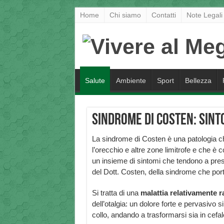
Home
Chi siamo
Contatti
Note Legali
Salute
Ambiente
Sport
Bellezza
Sindrome di Costen: sint
La sindrome di Costen è una patologia c
l’orecchio e altre zone limitrofe e che è c
un insieme di sintomi che tendono a pres
del Dott. Costen, della sindrome che por
Si tratta di una
malattia relativamente r
dell’otalgia: un dolore forte e pervasivo s
collo, andando a trasformarsi sia in cefal