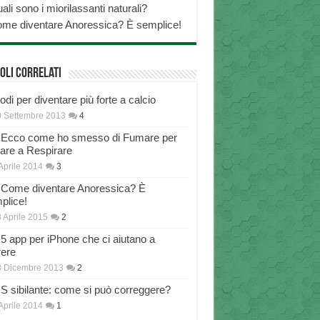
ali sono i miorilassanti naturali?
me diventare Anoressica? È semplice!
oli correlati
di per diventare più forte a calcio
 Settembre 2013
4
Ecco come ho smesso di Fumare per
nare a Respirare
Aprile 2014
3
Come diventare Anoressica? È
plice!
 Aprile 2015
2
5 app per iPhone che ci aiutano a
rere
8 Dicembre 2013
2
S sibilante: come si può correggere?
Aprile 2014
1