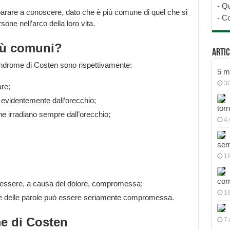
-
Qu
parare a conoscere, dato che è più comune di quel che si
-
Co
one nell’arco della loro vita.
più comuni?
Artic
indrome di Costen sono rispettivamente:
5 mo
30
are;
a evidentemente dall’orecchio;
tor
che irradiano sempre dall’orecchio;
4 
sem
18
cor
 essere, a causa del dolore, compromessa;
1
ione delle parole può essere seriamente compromessa.
e di Costen
7 