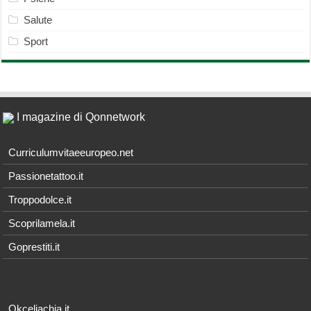
Salute
Sport
I magazine di Qonnetwork
Curriculumvitaeeuropeo.net
Passionetattoo.it
Troppodolce.it
Scoprilamela.it
Goprestiti.it
Okceliachia.it