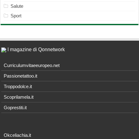
Salute
Sport
I magazine di Qonnetwork
Curriculumvitaeeuropeo.net
Passionetattoo.it
Troppodolce.it
Scoprilamela.it
Goprestiti.it
Okceliachia.it