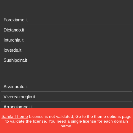
Forexiamo.it
Dietando.it
Inturchia.it
Ioverde.it
Sushipoint.it
Assicuratu.it
Viverealmeglio.it
Arrangiamoci.it
Sahifa Theme
License is not validated, Go to the theme options page
Tecnichef.it
to validate the license, You need a single license for each domain
name.