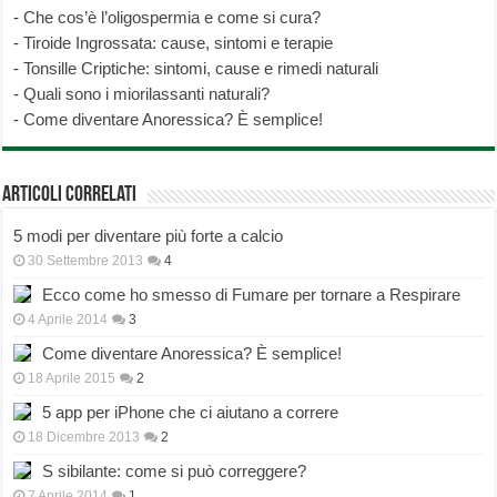
-
Che cos’è l’oligospermia e come si cura?
-
Tiroide Ingrossata: cause, sintomi e terapie
-
Tonsille Criptiche: sintomi, cause e rimedi naturali
-
Quali sono i miorilassanti naturali?
-
Come diventare Anoressica? È semplice!
Articoli correlati
5 modi per diventare più forte a calcio
30 Settembre 2013
4
Ecco come ho smesso di Fumare per tornare a Respirare
4 Aprile 2014
3
Come diventare Anoressica? È semplice!
18 Aprile 2015
2
5 app per iPhone che ci aiutano a correre
18 Dicembre 2013
2
S sibilante: come si può correggere?
7 Aprile 2014
1