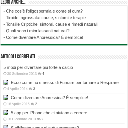
Leggi anche…
-
Che cos’è l’oligospermia e come si cura?
-
Tiroide Ingrossata: cause, sintomi e terapie
-
Tonsille Criptiche: sintomi, cause e rimedi naturali
-
Quali sono i miorilassanti naturali?
-
Come diventare Anoressica? È semplice!
Articoli correlati
5 modi per diventare più forte a calcio
30 Settembre 2013
4
Ecco come ho smesso di Fumare per tornare a Respirare
4 Aprile 2014
3
Come diventare Anoressica? È semplice!
18 Aprile 2015
2
5 app per iPhone che ci aiutano a correre
18 Dicembre 2013
2
S sibilante: come si può correggere?