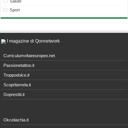
Salute
Sport
I magazine di Qonnetwork
Curriculumvitaeeuropeo.net
Passionetattoo.it
Troppodolce.it
Scoprilamela.it
Goprestiti.it
Okceliachia.it