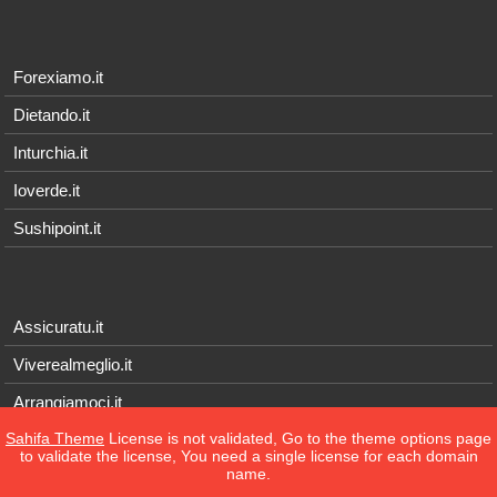
Forexiamo.it
Dietando.it
Inturchia.it
Ioverde.it
Sushipoint.it
Assicuratu.it
Viverealmeglio.it
Arrangiamoci.it
Sahifa Theme
License is not validated, Go to the theme options page
Tecnichef.it
to validate the license, You need a single license for each domain
name.