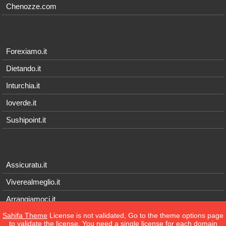
Chenozze.com
Forexiamo.it
Dietando.it
Inturchia.it
Ioverde.it
Sushipoint.it
Assicuratu.it
Viverealmeglio.it
Arrangiamoci.it
Sahifa Theme
License is not validated, Go to the theme options page
Tecnichef.it
to validate the license, You need a single license for each domain