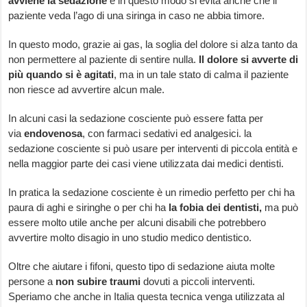
avviene la sedazione
e in questo modo si evita anche che il
paziente veda l’ago di una siringa in caso ne abbia timore.
In questo modo, grazie ai gas, la soglia del dolore si alza tanto da
non permettere al paziente di sentire nulla.
Il dolore si avverte di
più quando si è agitati
, ma in un tale stato di calma il paziente
non riesce ad avvertire alcun male.
In alcuni casi la sedazione cosciente può essere fatta per
via
endovenosa
, con farmaci sedativi ed analgesici. la
sedazione cosciente si può usare per interventi di piccola entità e
nella maggior parte dei casi viene utilizzata dai medici dentisti.
In pratica la sedazione cosciente è un rimedio perfetto per chi ha
paura di aghi e siringhe o per chi ha
la fobia dei dentisti,
ma può
essere molto utile anche per alcuni disabili che potrebbero
avvertire molto disagio in uno studio medico dentistico.
Oltre che aiutare i fifoni, questo tipo di sedazione aiuta molte
persone a
non subire traumi
dovuti a piccoli interventi.
Speriamo che anche in Italia questa tecnica venga utilizzata al