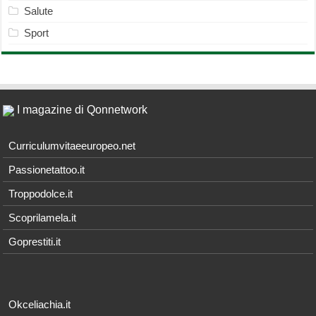
Salute
Sport
I magazine di Qonnetwork
Curriculumvitaeeuropeo.net
Passionetattoo.it
Troppodolce.it
Scoprilamela.it
Goprestiti.it
Okceliachia.it