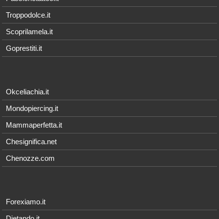
Troppodolce.it
Scoprilamela.it
Goprestiti.it
Okceliachia.it
Mondopiercing.it
Mammaperfetta.it
Chesignifica.net
Chenozze.com
Forexiamo.it
Dietando.it