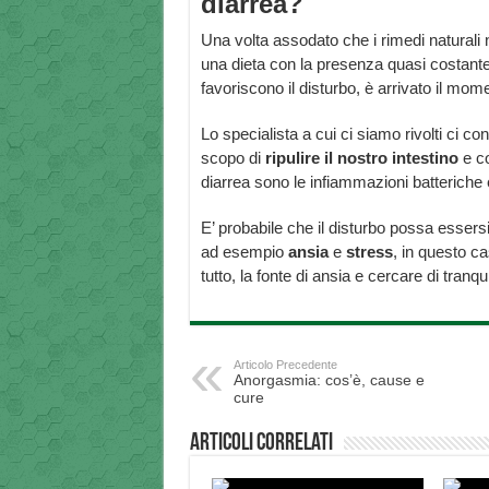
diarrea?
Una volta assodato che i rimedi naturali n
una dieta con la presenza quasi costante 
favoriscono il disturbo, è arrivato il mom
Lo specialista a cui ci siamo rivolti ci con
scopo di
ripulire il nostro intestino
e co
diarrea sono le infiammazioni batteriche e 
E’ probabile che il disturbo possa esser
ad esempio
ansia
e
stress
, in questo ca
tutto, la fonte di ansia e cercare di tranqui
Articolo Precedente
Anorgasmia: cos’è, cause e
cure
Articoli correlati