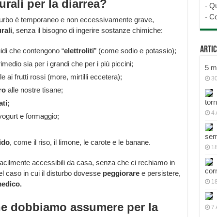
urali per la diarrea?
-
Qu
-
Co
disturbo è temporaneo e non eccessivamente grave,
rali
, senza il bisogno di ingerire sostanze chimiche:
Artic
uidi che contengono “
elettroliti
” (come sodio e potassio);
imedio sia per i grandi che per i più piccini;
5 mo
 ai frutti rossi (more, mirtilli eccetera);
30
ro
alle nostre tisane;
tor
ti;
4 
yogurt e formaggio;
sem
ido
, come il riso, il limone, le carote e le banane.
18
i facilmente accessibili da casa, senza che ci rechiamo in
cor
l caso in cui il disturbo dovesse
peggiorare
e persistere,
1
edico.
che dobbiamo assumere per la
7 