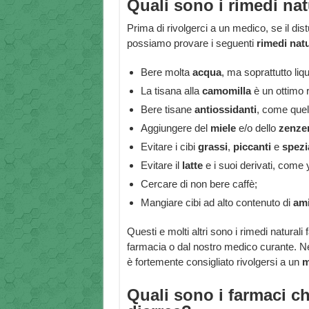
Quali sono i rimedi nat
Prima di rivolgerci a un medico, se il 
possiamo provare i seguenti
rimedi natu
Bere molta
acqua
, ma soprattutto liq
La tisana alla
camomilla
è un ottimo r
Bere tisane
antiossidanti
, come quelle
Aggiungere del
miele
e/o dello
zenze
Evitare i cibi
grassi
,
piccanti
e
spezia
Evitare il
latte
e i suoi derivati, come 
Cercare di non bere caffè;
Mangiare cibi ad alto contenuto di
am
Questi e molti altri sono i rimedi natural
farmacia o dal nostro medico curante. Ne
è fortemente consigliato rivolgersi a un
m
Quali sono i farmaci 