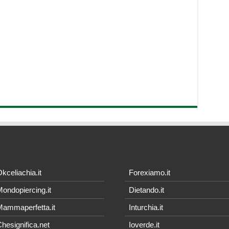
kceliachia.it
Forexiamo.it
ondopiercing.it
Dietando.it
ammaperfetta.it
Inturchia.it
hesignifica.net
Ioverde.it