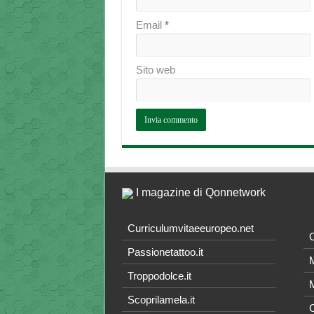
Email
*
Sito web
I magazine di Qonnetwork
Curriculumvitaeeuropeo.net
O
Passionetattoo.it
M
Troppodolce.it
M
Scoprilamela.it
C