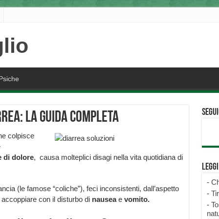
Psiche
Segui
rrea: la guida completa
che colpisce
e
 di dolore
, causa molteplici disagi nella vita quotidiana di
Legg
-
Ch
cia (le famose “coliche”), feci inconsistenti, dall’aspetto
-
Ti
 accoppiare con il disturbo di
nausea
e
vomito.
-
To
natu