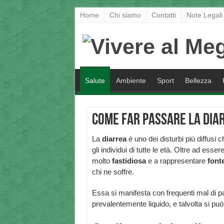
Home
Chi siamo
Contatti
Note Legali
Salute
Ambiente
Sport
Bellezza
Come far passare la dia
La
diarrea
è uno dei disturbi più diffusi 
gli individui di tutte le età. Oltre ad esser
molto
fastidiosa
e a rappresentare
fonte
chi ne soffre.
Essa si manifesta con frequenti mal di pan
prevalentemente liquido, e talvolta si può