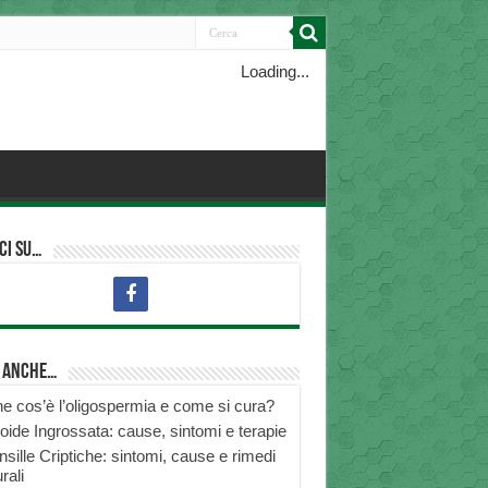
Loading...
ci su…
i anche…
e cos’è l’oligospermia e come si cura?
roide Ingrossata: cause, sintomi e terapie
nsille Criptiche: sintomi, cause e rimedi
rali