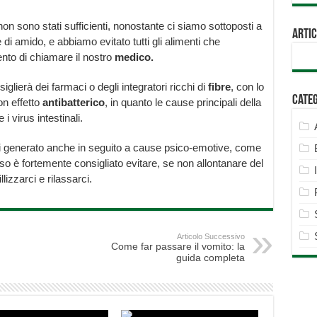
on sono stati sufficienti, nonostante ci siamo sottoposti a
Artic
di amido, e abbiamo evitato tutti gli alimenti che
ento di chiamare il nostro
medico.
siglierà dei farmaci o degli integratori ricchi di
fibre
, con lo
Cate
n effetto
antibatterico
, in quanto le cause principali della
i virus intestinali.
si generato anche in seguito a cause psico-emotive, come
so è fortemente consigliato evitare, se non allontanare del
llizzarci e rilassarci.
Articolo Successivo
Come far passare il vomito: la
guida completa