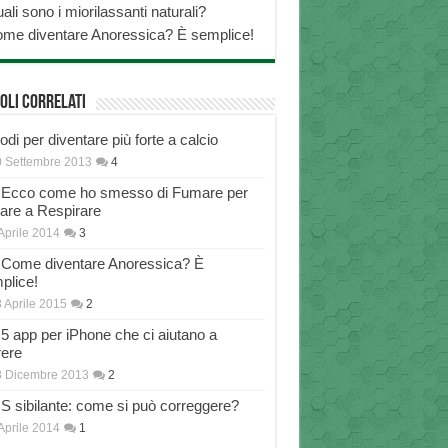
ali sono i miorilassanti naturali?
me diventare Anoressica? È semplice!
oli correlati
di per diventare più forte a calcio
 Settembre 2013
4
Ecco come ho smesso di Fumare per
nare a Respirare
Aprile 2014
3
Come diventare Anoressica? È
plice!
 Aprile 2015
2
5 app per iPhone che ci aiutano a
rere
8 Dicembre 2013
2
S sibilante: come si può correggere?
Aprile 2014
1