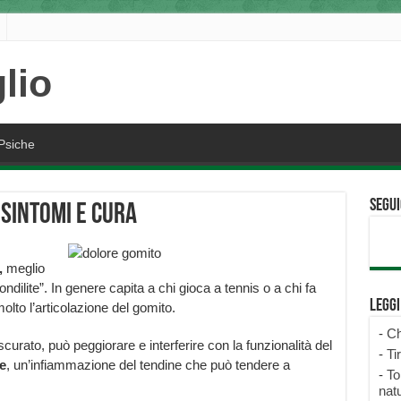
Psiche
Segui
 sintomi e cura
,
meglio
ilite”. In genere capita a chi gioca a tennis o a chi fa
Legg
 molto l’articolazione del gomito.
-
Ch
scurato, può peggiorare e interferire con la funzionalità del
-
Ti
e
, un’infiammazione del tendine che può tendere a
-
To
natu