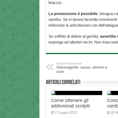
braccio.
La prevenzione è possibile
, bisogna cer
sportivi. Se si lavora facendo movimenti r
rinforzare le articolazioni con dell’adegu
Se soffrite di dolore al gomito,
avvertite 
esponga ad ulteriori rischi. Non trascurat
Articolo Precedente
Vulvovaginite: cause, sintomi e
cura
Articoli correlati
Come ottenere gli
Covid
addominali scolpiti
camb
7 Giugno 2022
28 M