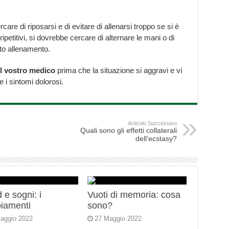
care di riposarsi e di evitare di allenarsi troppo se si è
ipetitivi, si dovrebbe cercare di alternare le mani o di
ato allenamento.
il vostro medico
prima che la situazione si aggravi e vi
e i sintomi dolorosi.
Articolo Successivo
Quali sono gli effetti collaterali
dell’ecstasy?
 e sogni: i
Vuoti di memoria: cosa
iamenti
sono?
aggio 2022
27 Maggio 2022