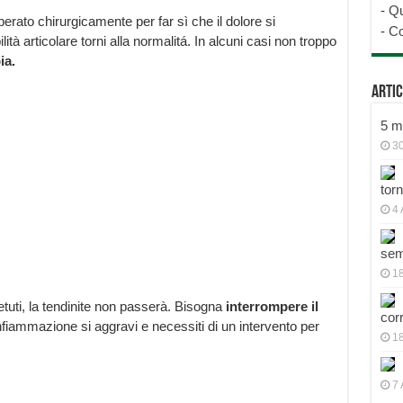
-
Qu
perato chirurgicamente per far sì che il dolore si
-
Co
lità articolare torni alla normalitá. In alcuni casi non troppo
ia.
Artic
5 mo
30
tor
4 
sem
18
tuti, la tendinite non passerà. Bisogna
interrompere il
cor
nfiammazione si aggravi e necessiti di un intervento per
1
7 