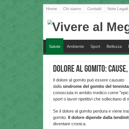
Home
Chi siamo
Contatti
Note Legali
Salute
Ambiente
Sport
Bellezza
Dolore al gomito: cause,
Il dolore al gomito può essere causato
dalla
sindrome del gomito del tennista
conosciuta in ambito medico come ”epicond
sport o lavori ripetitivi che sollecitano di
Se il dolore al gomito perdura e viene tra
gomito.
Il dolore dipende dalla tendinit
diventare cronica.