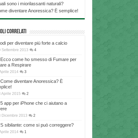
ali sono i miorilassanti naturali?
me diventare Anoressica? È semplice!
oli correlati
di per diventare più forte a calcio
 Settembre 2013
4
Ecco come ho smesso di Fumare per
nare a Respirare
Aprile 2014
3
Come diventare Anoressica? È
plice!
 Aprile 2015
2
5 app per iPhone che ci aiutano a
rere
8 Dicembre 2013
2
S sibilante: come si può correggere?
Aprile 2014
1