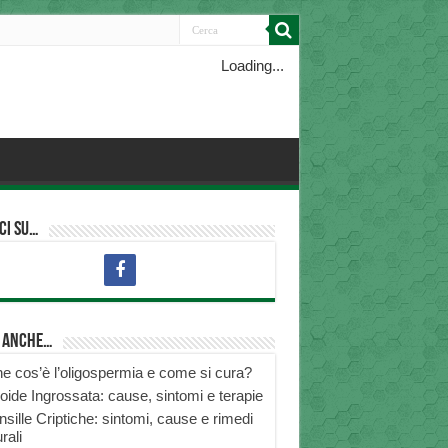
Loading...
ci su…
i anche…
e cos’è l’oligospermia e come si cura?
roide Ingrossata: cause, sintomi e terapie
nsille Criptiche: sintomi, cause e rimedi
rali