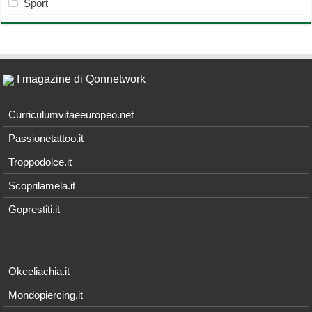
Sport
I magazine di Qonnetwork
Curriculumvitaeeuropeo.net
Passionetattoo.it
Troppodolce.it
Scoprilamela.it
Goprestiti.it
Okceliachia.it
Mondopiercing.it