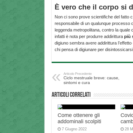
È vero che il corpo si 
Non ci sono prove scientifiche del fatto 
responsabile di un qualunque processo di d
leggenda metropolitana, contro la quale
infatti è nota per produrre addirittura
più 
digiuno sembra avere addirittura l’effetto 
chi pensa di digiunare per disintossicarsi
Articolo Precedente
Ciclo mestruale breve: cause,
sintomi e cura
Articoli correlati
Come ottenere gli
Covid
addominali scolpiti
camb
7 Giugno 2022
28 M