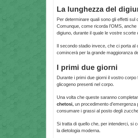
La lunghezza del digi
Per determinare quali sono gli effetti su
Comunque, come ricorda l’OMS, anche un d
digiuno, durante il quale le vostre scort
Il secondo stadio invece, che ci porta al
comincerà per la grande maggioranza dell
I primi due giorni
Durante i primi due giorni il vostro corpo 
glicogeno presenti nel corpo.
Una volta che queste saranno completam
chetosi,
un procedimento d’emergenza per
consumare i grassi al posto degli zuccher
Si tratta di quello che, per intenderci, si
la dietologia moderna.