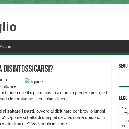
Psiche
Segui
a disintossicarsi?
tata
 culture e
anti l’idea che il digiuno possa aiutarci a perdere peso, ed
Legg
do intermittente, a dei piani dietetici.
-
Ch
i al
saltare i pasti
, ovvero al digiunare per brevi o lunghi
-
Ti
o? Oppure si tratta di una pratica che, come credono in
-
To
tro stato di salute? Vediamolo insieme.
natu