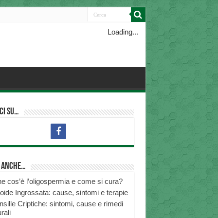
Loading...
ci su…
i anche…
e cos’è l’oligospermia e come si cura?
roide Ingrossata: cause, sintomi e terapie
nsille Criptiche: sintomi, cause e rimedi
rali