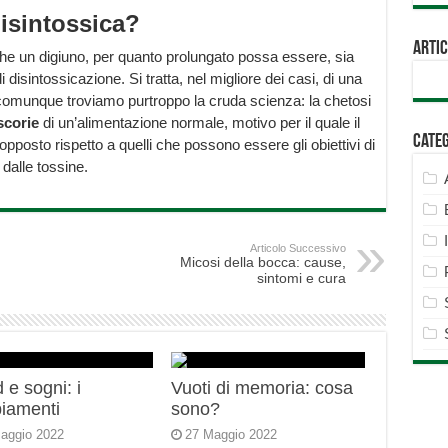
disintossica?
Artic
che un digiuno, per quanto prolungato possa essere, sia
isintossicazione. Si tratta, nel migliore dei casi, di una
 comunque troviamo purtroppo la cruda scienza: la chetosi
scorie
di un’alimentazione normale, motivo per il quale il
Cate
opposto rispetto a quelli che possono essere gli obiettivi di
 dalle tossine.
Articolo Successivo
Micosi della bocca: cause,
sintomi e cura
 e sogni: i
Vuoti di memoria: cosa
iamenti
sono?
aggio 2022
27 Maggio 2022