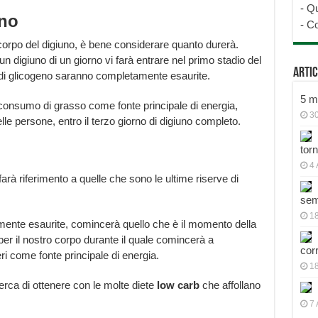
-
Qu
uno
-
Co
l corpo del digiuno, è bene considerare quanto durerà.
igiuno di un giorno vi farà entrare nel primo stadio del
Artic
e di glicogeno saranno completamente esaurite.
5 mo
 consumo di grasso come fonte principale di energia,
30
e persone, entro il terzo giorno di digiuno completo.
tor
4 
farà riferimento a quelle che sono le ultime riserve di
sem
18
ente esaurite, comincerà quello che è il momento della
 il nostro corpo durante il quale comincerà a
cor
i come fonte principale di energia.
1
 cerca di ottenere con le molte diete
low carb
che affollano
7 