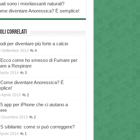
ali sono i miorilassanti naturali?
me diventare Anoressica? È semplice!
oli correlati
di per diventare più forte a calcio
 Settembre 2013
4
Ecco come ho smesso di Fumare per
nare a Respirare
Aprile 2014
3
Come diventare Anoressica? È
plice!
 Aprile 2015
2
5 app per iPhone che ci aiutano a
rere
8 Dicembre 2013
2
S sibilante: come si può correggere?
Aprile 2014
1