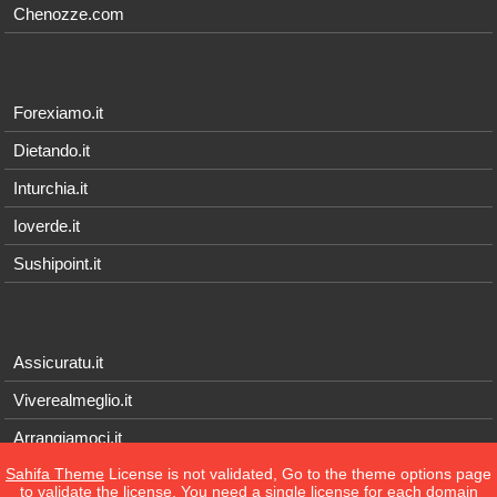
Chenozze.com
Forexiamo.it
Dietando.it
Inturchia.it
Ioverde.it
Sushipoint.it
Assicuratu.it
Viverealmeglio.it
Arrangiamoci.it
Sahifa Theme
License is not validated, Go to the theme options page
Tecnichef.it
to validate the license, You need a single license for each domain