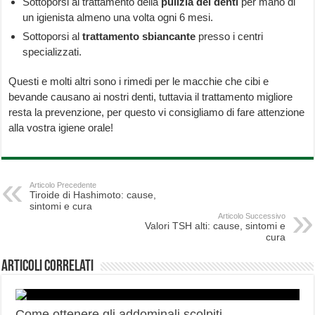
Sottoporsi al trattamento della
pulizia dei denti
per mano di
un igienista almeno una volta ogni 6 mesi.
Sottoporsi al
trattamento sbiancante
presso i centri
specializzati.
Questi e molti altri sono i rimedi per le macchie che cibi e
bevande causano ai nostri denti, tuttavia il trattamento migliore
resta la prevenzione, per questo vi consigliamo di fare attenzione
alla vostra igiene orale!
Articolo Precedente
Tiroide di Hashimoto: cause,
sintomi e cura
Articolo Successivo
Valori TSH alti: cause, sintomi e
cura
Articoli correlati
Come ottenere gli addominali scolpiti