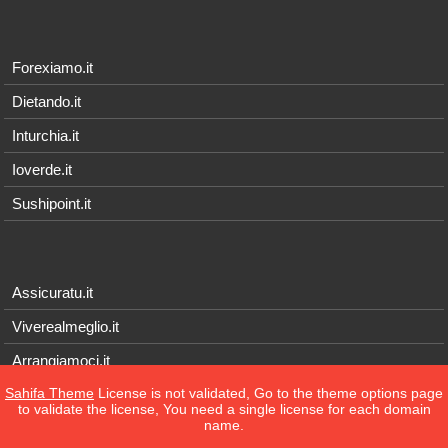
Forexiamo.it
Dietando.it
Inturchia.it
Ioverde.it
Sushipoint.it
Assicuratu.it
Viverealmeglio.it
Arrangiamoci.it
Sahifa Theme
License is not validated, Go to the theme options page
Tecnichef.it
to validate the license, You need a single license for each domain
name.