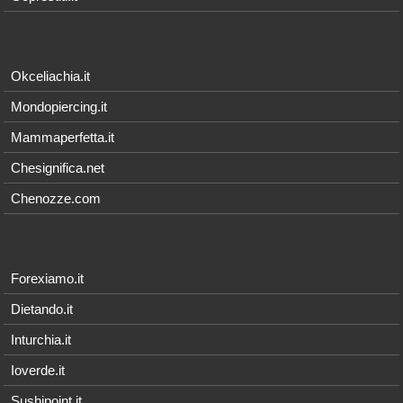
Okceliachia.it
Mondopiercing.it
Mammaperfetta.it
Chesignifica.net
Chenozze.com
Forexiamo.it
Dietando.it
Inturchia.it
Ioverde.it
Sushipoint.it