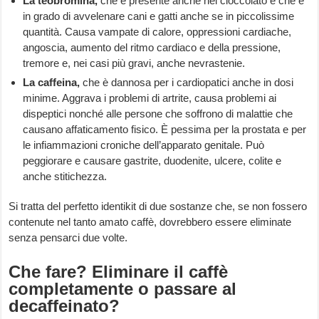
La teobromina,
che è presente anche nel cioccolato e che è
in grado di avvelenare cani e gatti anche se in piccolissime
quantità. Causa vampate di calore, oppressioni cardiache,
angoscia, aumento del ritmo cardiaco e della pressione,
tremore e, nei casi più gravi, anche nevrastenie.
La caffeina,
che è dannosa per i cardiopatici anche in dosi
minime. Aggrava i problemi di artrite, causa problemi ai
dispeptici nonché alle persone che soffrono di malattie che
causano affaticamento fisico. È pessima per la prostata e per
le infiammazioni croniche dell’apparato genitale. Può
peggiorare e causare gastrite, duodenite, ulcere, colite e
anche stitichezza.
Si tratta del perfetto identikit di due sostanze che, se non fossero
contenute nel tanto amato caffè, dovrebbero essere eliminate
senza pensarci due volte.
Che fare? Eliminare il caffè
completamente o passare al
decaffeinato?