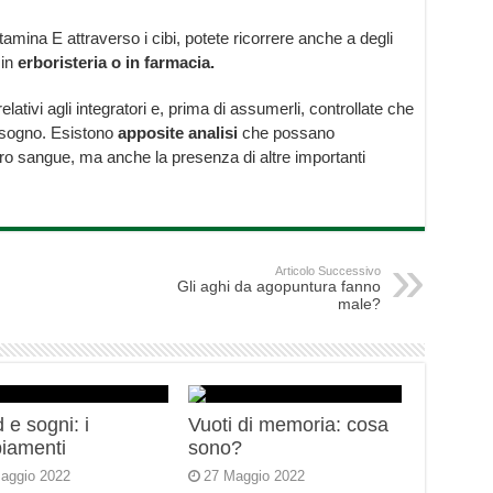
tamina E attraverso i cibi, potete ricorrere anche a degli
 in
erboristeria o in farmacia.
elativi agli integratori e, prima di assumerli, controllate che
bisogno. Esistono
apposite analisi
che possano
stro sangue, ma anche la presenza di altre importanti
Articolo Successivo
Gli aghi da agopuntura fanno
male?
 e sogni: i
Vuoti di memoria: cosa
iamenti
sono?
aggio 2022
27 Maggio 2022