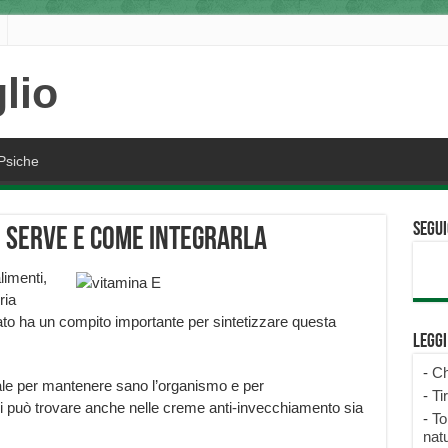
Psiche
Segui
o serve e come integrarla
limenti,
ria
egato ha un compito importante per sintetizzare questa
Legg
-
Ch
le per mantenere sano l’organismo e per
-
Ti
 può trovare anche nelle creme anti-invecchiamento sia
-
To
natu