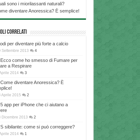
ali sono i miorilassanti naturali?
me diventare Anoressica? È semplice!
oli correlati
di per diventare più forte a calcio
 Settembre 2013
4
Ecco come ho smesso di Fumare per
nare a Respirare
Aprile 2014
3
Come diventare Anoressica? È
plice!
 Aprile 2015
2
5 app per iPhone che ci aiutano a
rere
8 Dicembre 2013
2
S sibilante: come si può correggere?
Aprile 2014
1