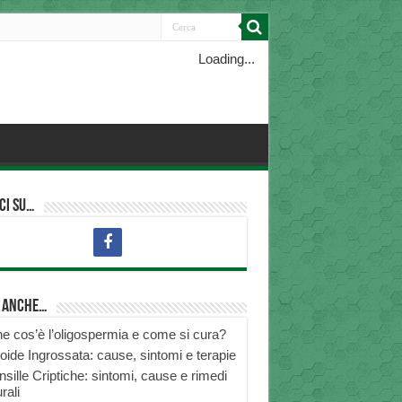
Loading...
ci su…
i anche…
e cos’è l’oligospermia e come si cura?
roide Ingrossata: cause, sintomi e terapie
nsille Criptiche: sintomi, cause e rimedi
rali