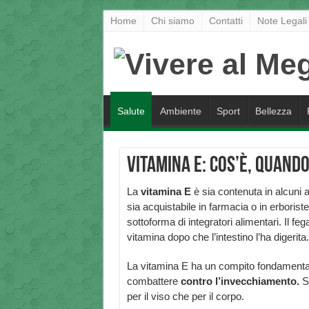
Home
Chi siamo
Contatti
Note Legali
Salute
Ambiente
Sport
Bellezza
Vitamina E: cos’è, quand
La
vitamina E
è sia contenuta in alcuni a
sia acquistabile in farmacia o in erboriste
sottoforma di integratori alimentari. Il f
vitamina dopo che l’intestino l’ha digerita.
La vitamina E ha un compito fondamenta
combattere
contro l’invecchiamento.
Si
per il viso che per il corpo.