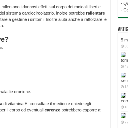
-
Qu
allentano i dannosi effetti sul corpo dei radicali liberi e
-
Co
l sistema cardiocircolatorio. Inoltre potrebbe
rallentare
tare a gestirne i sintomi. Inoltre aiuta anche a rafforzare le
ta.
Artic
ve?
5 mo
30
E:
tor
4 
sem
18
malattie croniche.
cor
a
di vitamina E, consultate il medico e chiedetegli
1
per il corpo ed eventuali
carenze
potrebbero esporre a:
7 