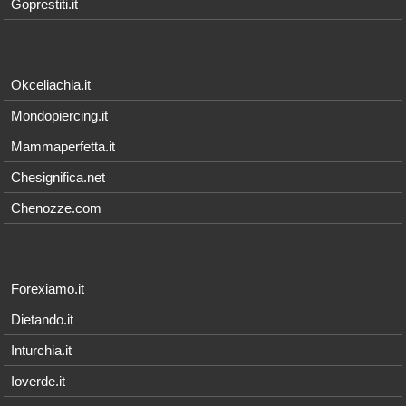
Goprestiti.it
Okceliachia.it
Mondopiercing.it
Mammaperfetta.it
Chesignifica.net
Chenozze.com
Forexiamo.it
Dietando.it
Inturchia.it
Ioverde.it