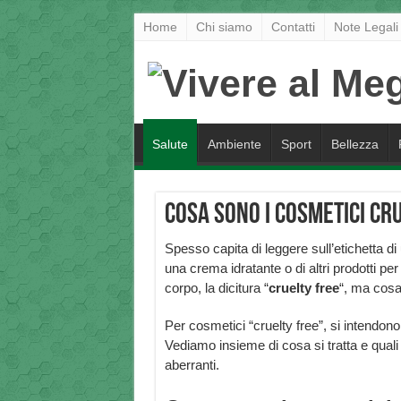
Home
Chi siamo
Contatti
Note Legali
Salute
Ambiente
Sport
Bellezza
Cosa sono i cosmetici cr
Spesso capita di leggere sull’etichetta d
una crema idratante o di altri prodotti per
corpo, la dicitura “
cruelty free
“, ma cosa 
Per cosmetici “cruelty free”, si intendono
Vediamo insieme di cosa si tratta e quali 
aberranti.