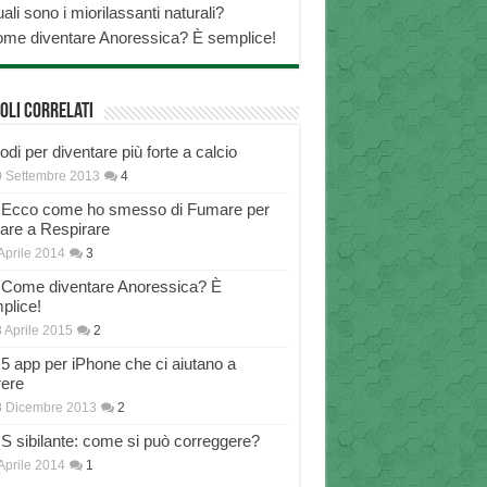
ali sono i miorilassanti naturali?
me diventare Anoressica? È semplice!
oli correlati
di per diventare più forte a calcio
 Settembre 2013
4
Ecco come ho smesso di Fumare per
nare a Respirare
Aprile 2014
3
Come diventare Anoressica? È
plice!
 Aprile 2015
2
5 app per iPhone che ci aiutano a
rere
8 Dicembre 2013
2
S sibilante: come si può correggere?
Aprile 2014
1