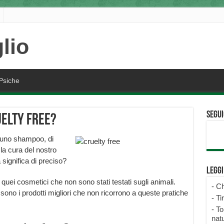
Psiche
Segui
uelty free?
i uno shampoo, di
 la cura del nostro
significa di preciso?
Legg
 quei cosmetici che non sono stati testati sugli animali.
-
Ch
sono i prodotti migliori che non ricorrono a queste pratiche
-
Ti
-
To
natu