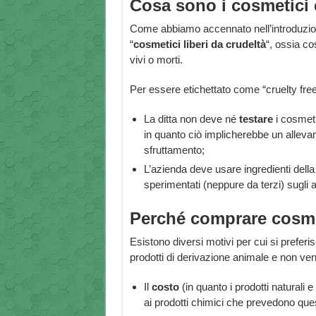
Cosa sono i cosmetici 
Come abbiamo accennato nell’introduzione
“
cosmetici liberi da crudeltà
“, ossia co
vivi o morti.
Per essere etichettato come “cruelty fre
La ditta non deve né
testare
i cosmeti
in quanto ciò implicherebbe un alleva
sfruttamento;
L’azienda deve usare ingredienti della
sperimentati (neppure da terzi) sugli a
Perché comprare cosmet
Esistono diversi motivi per cui si prefer
prodotti di derivazione animale e non ven
Il
costo
(in quanto i prodotti naturali 
ai prodotti chimici che prevedono qu