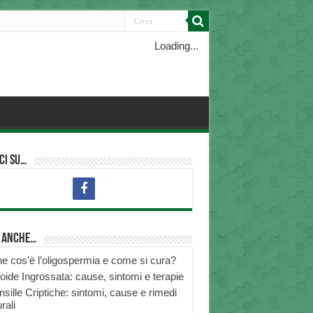
Loading...
ci su…
i anche…
e cos’è l’oligospermia e come si cura?
roide Ingrossata: cause, sintomi e terapie
nsille Criptiche: sintomi, cause e rimedi
rali