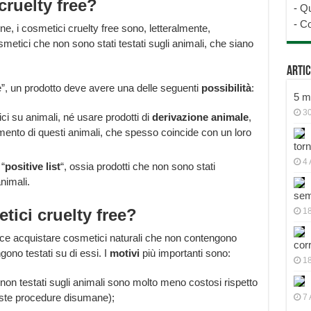
cruelty free?
-
Qu
-
Co
, i cosmetici cruelty free sono, letteralmente,
smetici che non sono stati testati sugli animali, che siano
Artic
e”, un prodotto deve avere una delle seguenti
possibilità
:
5 mo
30
ci su animali, né usare prodotti di
derivazione
animale
,
mento di questi animali, che spesso coincide con un loro
tor
4 
 “
positive list
“, ossia prodotti che non sono stati
nimali.
sem
ici cruelty free?
18
isce acquistare cosmetici naturali che non contengono
cor
gono testati su di essi. I
motivi
più importanti sono:
1
e non testati sugli animali sono molto meno costosi rispetto
este procedure disumane);
7 