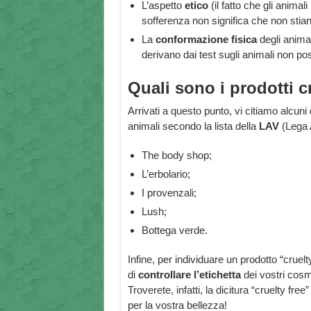
L’aspetto
etico
(il fatto che gli anima
sofferenza non significa che non stian
La
conformazione
fisica
degli animal
derivano dai test sugli animali non po
Quali sono i prodotti cr
Arrivati a questo punto, vi citiamo alcuni
animali secondo la lista della
LAV
(Lega A
The body shop;
L’erbolario;
I provenzali;
Lush;
Bottega verde.
Infine, per individuare un prodotto “crue
di
controllare
l’etichetta
dei vostri cosmet
Troverete, infatti, la dicitura “cruelty free
per la vostra bellezza!