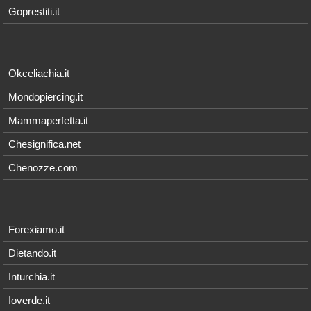
Goprestiti.it
Okceliachia.it
Mondopiercing.it
Mammaperfetta.it
Chesignifica.net
Chenozze.com
Forexiamo.it
Dietando.it
Inturchia.it
Ioverde.it