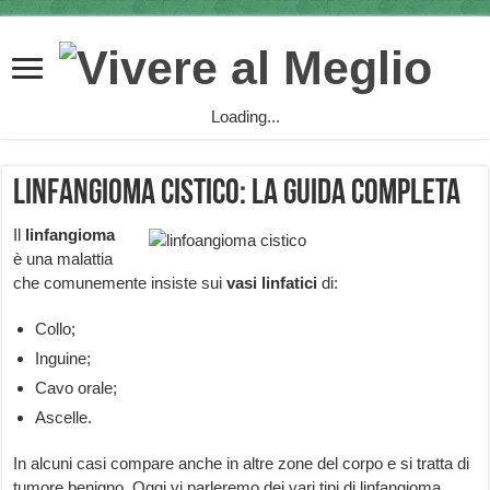
Loading...
Linfangioma cistico: la guida completa
Il
linfangioma
è una malattia
che comunemente insiste sui
vasi linfatici
di:
Collo;
Inguine;
Cavo orale;
Ascelle.
In alcuni casi compare anche in altre zone del corpo e si tratta di
tumore benigno. Oggi vi parleremo dei vari tipi di linfangioma,