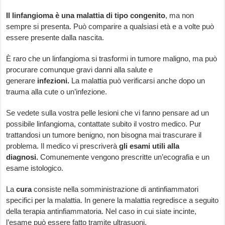
Il linfangioma è una malattia di tipo congenito
, ma non
sempre si presenta. Può comparire a qualsiasi età e a volte può
essere presente dalla nascita.
È raro che un linfangioma si trasformi in tumore maligno, ma può
procurare comunque gravi danni alla salute e
generare
infezioni.
La malattia può verificarsi anche dopo un
trauma alla cute o un’infezione.
Se vedete sulla vostra pelle lesioni che vi fanno pensare ad un
possibile linfangioma, contattate subito il vostro medico. Pur
trattandosi un tumore benigno, non bisogna mai trascurare il
problema. Il medico vi prescriverà
gli esami utili alla
diagnosi.
Comunemente vengono prescritte un’ecografia e un
esame istologico.
La
cura
consiste nella somministrazione di antinfiammatori
specifici per la malattia. In genere la malattia regredisce a seguito
della terapia antinfiammatoria. Nel caso in cui siate incinte,
l’esame può essere fatto tramite ultrasuoni.