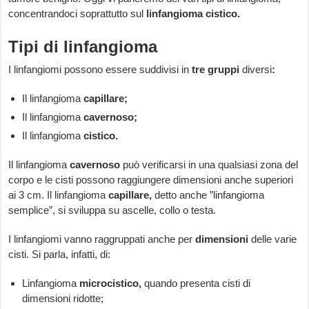
concentrandoci soprattutto sul
linfangioma cistico.
Tipi di linfangioma
I linfangiomi possono essere suddivisi in
tre gruppi
diversi
:
Il linfangioma
capillare;
Il linfangioma
cavernoso;
Il linfangioma
cistico.
Il linfangioma
cavernoso
può verificarsi in una qualsiasi zona del
corpo e le cisti possono raggiungere dimensioni anche superiori
ai 3 cm. Il linfangioma
capillare,
detto anche ”linfangioma
semplice”, si sviluppa su ascelle, collo o testa.
I linfangiomi vanno raggruppati anche per
dimensioni
delle varie
cisti. Si parla, infatti, di:
Linfangioma
microcistico,
quando presenta cisti di
dimensioni ridotte;