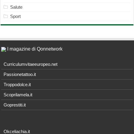
Salute
Sport
I magazine di Qonnetwork
Curriculumvitaeeuropeo.net
Passionetattoo.it
Troppodolce.it
Scoprilamela.it
Goprestiti.it
Okceliachia.it