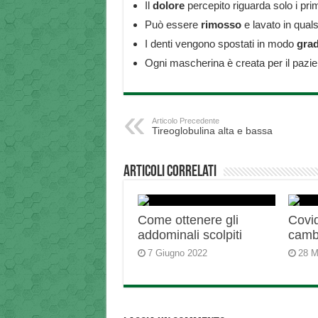
Il
dolore
percepito riguarda solo i primi
Può essere
rimosso
e lavato in qual
I denti vengono spostati in modo
grad
Ogni mascherina è creata per il pazie
Articolo Precedente
Tireoglobulina alta e bassa
Articoli correlati
Come ottenere gli
Covid
addominali scolpiti
camb
7 Giugno 2022
28 M