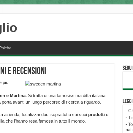
Psiche
Segui
ni e recensioni
e più
n e Martina.
Si tratta di una famosissima ditta italiana
Legg
porta avanti un lungo percorso di ricerca a riguardo.
-
Ch
 azienda, focalizzandoci soprattutto sui suoi
prodotti
di
-
Ti
aglia che l’hanno resa famosa in tutto il mondo.
-
To
natu