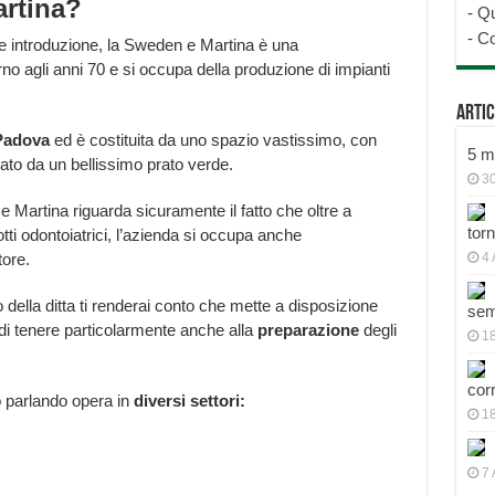
rtina?
-
Qu
-
Co
 introduzione, la Sweden e Martina è una
no agli anni 70 e si occupa della produzione di impianti
Artic
Padova
ed è costituita da uno spazio vastissimo, con
5 mo
ndato da un bellissimo prato verde.
30
e Martina riguarda sicuramente il fatto che oltre a
tor
otti odontoiatrici, l’azienda si occupa anche
tore.
4 
o della ditta ti renderai conto che mette a disposizione
sem
di tenere particolarmente anche alla
preparazione
degli
18
cor
o parlando opera in
diversi settori:
1
7 