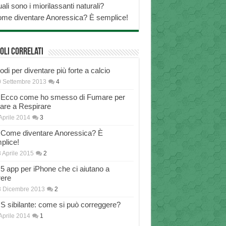
ali sono i miorilassanti naturali?
me diventare Anoressica? È semplice!
oli correlati
di per diventare più forte a calcio
 Settembre 2013
4
Ecco come ho smesso di Fumare per
nare a Respirare
Aprile 2014
3
Come diventare Anoressica? È
plice!
 Aprile 2015
2
5 app per iPhone che ci aiutano a
rere
8 Dicembre 2013
2
S sibilante: come si può correggere?
Aprile 2014
1