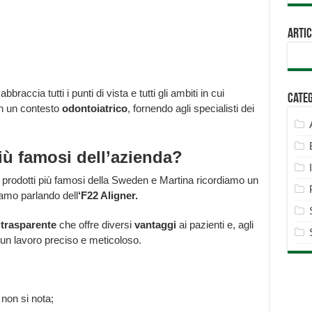
Artic
ccia tutti i punti di vista e tutti gli ambiti in cui
Cate
in un contesto
odontoiatrico
, fornendo agli specialisti dei
iù famosi dell’azienda?
 i prodotti più famosi della Sweden e Martina ricordiamo un
iamo parlando dell
‘F22 Aligner.
o
trasparente
che offre diversi
vantaggi
ai pazienti e, agli
re un lavoro preciso e meticoloso.
 non si nota;