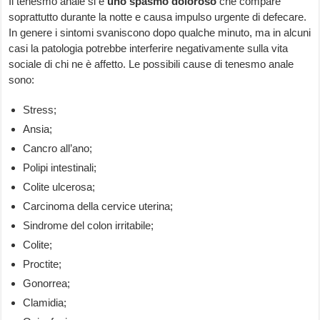
Il tenesmo anale si è
uno
spasmo doloroso
che compare
soprattutto durante la notte e causa impulso urgente di defecare.
In genere i sintomi svaniscono dopo qualche minuto, ma in alcuni
casi la patologia potrebbe interferire negativamente sulla vita
sociale di chi ne è affetto. Le possibili cause di tenesmo anale
sono:
Stress;
Ansia;
Cancro all’ano;
Polipi intestinali;
Colite ulcerosa;
Carcinoma della cervice uterina;
Sindrome del colon irritabile;
Colite;
Proctite;
Gonorrea;
Clamidia;