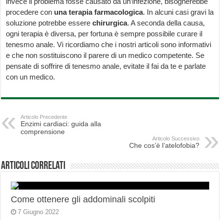
invece il problema fosse causato da un’infezione, bisognerebbe
procedere con
una terapia farmacologica
. In alcuni casi gravi la
soluzione potrebbe essere
chirurgica
. A seconda della causa,
ogni terapia è diversa, per fortuna è sempre possibile curare il
tenesmo anale. Vi ricordiamo che i nostri articoli sono informativi
e che non sostituiscono il parere di un medico competente. Se
pensate di soffrire di tenesmo anale, evitate il fai da te e parlate
con un medico.
Articolo Precedente
Enzimi cardiaci: guida alla
comprensione
Articolo Successivo
Che cos’è l’atelofobia?
Articoli correlati
Come ottenere gli addominali scolpiti
7 Giugno 2022