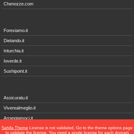
Chenozze.com
Forexiamo.it
Dietando.it
Inturchia.it
Ioverde.it
Sushipoint.it
Assicuratu.it
Viverealmeglio.it
Arrangiamoci.it
Sahifa Theme
License is not validated, Go to the theme options page
Tecnichef.it
to validate the license, You need a single license for each domain