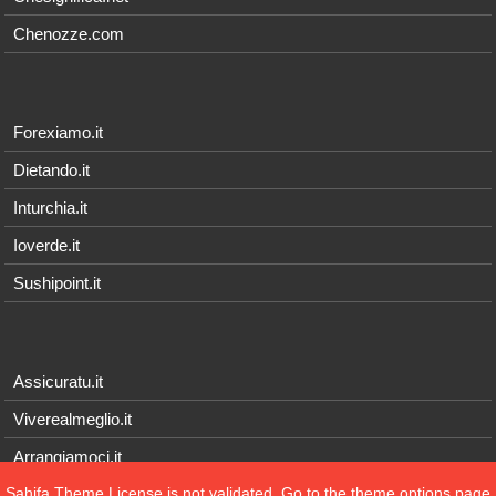
Chenozze.com
Forexiamo.it
Dietando.it
Inturchia.it
Ioverde.it
Sushipoint.it
Assicuratu.it
Viverealmeglio.it
Arrangiamoci.it
Sahifa Theme
License is not validated, Go to the theme options page
Tecnichef.it