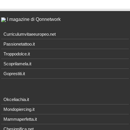
I magazine di Qonnetwork
Curriculumvitaeeuropeo.net
Passionetattoo.it
Troppodolce.it
Scoprilamela.it
Goprestiti.it
Okceliachia.it
Mondopiercing.it
Mammaperfetta.it
Chesignifica.net