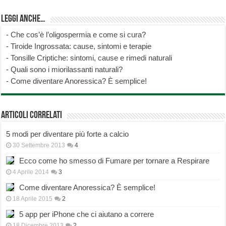
Leggi anche…
-
Che cos’è l’oligospermia e come si cura?
-
Tiroide Ingrossata: cause, sintomi e terapie
-
Tonsille Criptiche: sintomi, cause e rimedi naturali
-
Quali sono i miorilassanti naturali?
-
Come diventare Anoressica? È semplice!
Articoli correlati
5 modi per diventare più forte a calcio
30 Settembre 2013
4
Ecco come ho smesso di Fumare per tornare a Respirare
4 Aprile 2014
3
Come diventare Anoressica? È semplice!
18 Aprile 2015
2
5 app per iPhone che ci aiutano a correre
18 Dicembre 2013
2