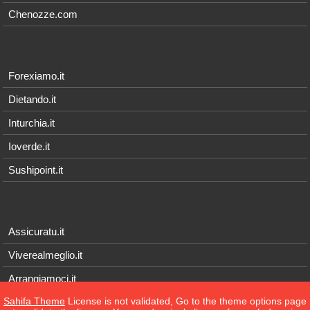
Chenozze.com
Forexiamo.it
Dietando.it
Inturchia.it
Ioverde.it
Sushipoint.it
Assicuratu.it
Viverealmeglio.it
Arrangiamoci.it
Sahifa Theme
License is not validated, Go to the theme options page
Tecnichef.it