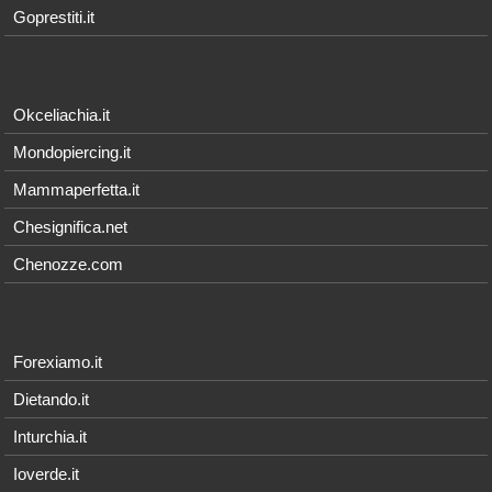
Goprestiti.it
Okceliachia.it
Mondopiercing.it
Mammaperfetta.it
Chesignifica.net
Chenozze.com
Forexiamo.it
Dietando.it
Inturchia.it
Ioverde.it