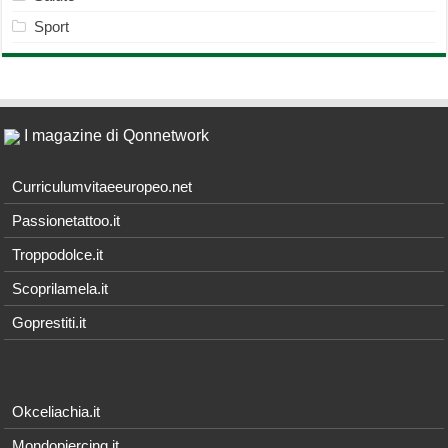
Sport
I magazine di Qonnetwork
Curriculumvitaeeuropeo.net
Passionetattoo.it
Troppodolce.it
Scoprilamela.it
Goprestiti.it
Okceliachia.it
Mondopiercing.it