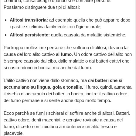
contrario, causa disagio quando si è con altre persone.
Possiamo distinguere due tipi di alitosi:
Alitosi transitoria:
ad esempio quella che può apparire dopo
i pasti e si elimina facilmente con l’igiene orale;
Alitosi persistente:
quella causata da malattie sistemiche.
Purtroppo moltissime persone che soffrono di alitosi, devono la
causa del loro alito cattivo
al fumo.
Un odore cattivo dell’alito non
è sempre causato dal cibo, dalle malattie o dai batteri cattivi che
si nascondono in bocca, ma anche dal fumo.
L’alito cattivo non viene dallo stomaco, ma dai
batteri che si
accumulano su lingua, gola e tonsille.
Il fumo, quindi, aumenta
il rischio di accumulo dei batteri in bocca, inoltre il cattivo odore
del fumo permane e si sente anche dopo molto tempo.
Ecco perchè se fumi rischierai di soffrire anche di alitosi. Batteri,
cattivo odore, denti macchiati e gengive rovinate a causa del
fumo, di certo non ti aiutano a mantenere un alito fresco e
piacevole.