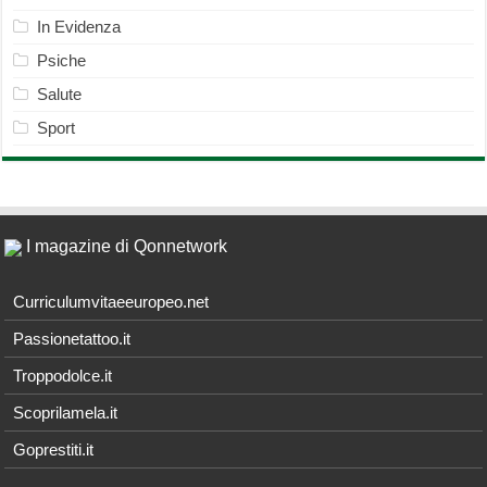
In Evidenza
Psiche
Salute
Sport
I magazine di Qonnetwork
Curriculumvitaeeuropeo.net
Passionetattoo.it
Troppodolce.it
Scoprilamela.it
Goprestiti.it