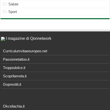
Salute
Sport
I magazine di Qonnetwork
Curriculumvitaeeuropeo.net
Passionetattoo.it
Troppodolce.it
Scoprilamela.it
Goprestiti.it
Okceliachia.it