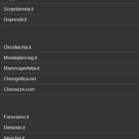
Scoprilamela.it
Goprestiti.it
Okceliachia.it
Mondopiercing.it
Mammaperfetta.it
Chesignifica.net
Chenozze.com
Forexiamo.it
Dietando.it
Inturchia.it