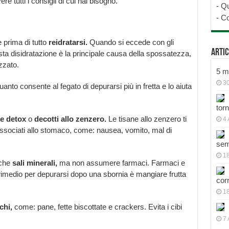
e tutti i consigli di cui hai bisogno.
-
Qu
-
Co
 prima di tutto
reidratarsi.
Quando si eccede con gli
Artic
uesta disidratazione è la principale causa della spossatezza,
zzato.
5 mo
30
uanto consente al fegato di depurarsi più in fretta e lo aiuta
tor
ne detox
o
decotti allo zenzero.
Le tisane allo zenzero ti
4 
 associati allo stomaco, come: nausea, vomito, mal di
sem
18
nche
sali minerali,
ma non assumere farmaci. Farmaci e
rimedio per depurarsi dopo una sbornia è mangiare frutta
cor
1
cchi,
come: pane, fette biscottate e crackers. Evita i cibi
7 