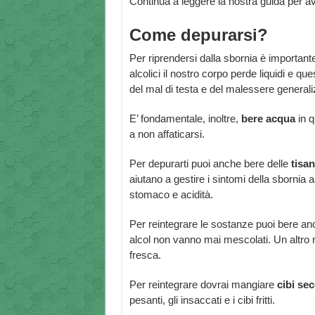
Continua a leggere la nostra guida per aver
Come depurarsi?
Per riprendersi dalla sbornia è importante
alcolici il nostro corpo perde liquidi e q
del mal di testa e del malessere generali
E’ fondamentale, inoltre,
bere acqua
in q
a non affaticarsi.
Per depurarti puoi anche bere delle
tisa
aiutano a gestire i sintomi della sbornia
stomaco e acidità.
Per reintegrare le sostanze puoi bere a
alcol non vanno mai mescolati. Un altro 
fresca.
Per reintegrare dovrai mangiare
cibi se
pesanti, gli insaccati e i cibi fritti.