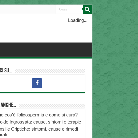
Loading...
ci su…
i anche…
e cos’è l’oligospermia e come si cura?
roide Ingrossata: cause, sintomi e terapie
nsille Criptiche: sintomi, cause e rimedi
rali