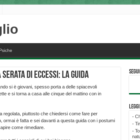
Psiche
Segui
serata di eccessi: la guida
ando si è giovani, spesso porta a delle spiacevoli
tte e si torna a casa alle cinque del mattino con in
Legg
 regolata, piuttosto che chiedersi come fare per
-
Ch
, ormai è fatta e sei davanti a questa guida con i postumi
-
Ti
 capire come rimediare.
-
To
natu