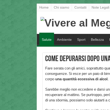
Home
Chi siamo
Contatti
Note Legali
Salute
Ambiente
Sport
Bellezza
Come depurarsi dopo una 
Fare serata con gli amici, soprattutto qu
conseguenze. Si esce per un paio di birre
corpo
una quantità eccessiva di alcol
.
Sarebbe meglio non eccedere e darsi una
recuperare al mattino. Se purtroppo, però
di una sbornia, possiamo solo aiutarti a