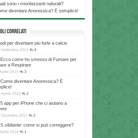
ali sono i miorilassanti naturali?
me diventare Anoressica? È semplice!
oli correlati
di per diventare più forte a calcio
 Settembre 2013
4
Ecco come ho smesso di Fumare per
nare a Respirare
Aprile 2014
3
Come diventare Anoressica? È
plice!
 Aprile 2015
2
5 app per iPhone che ci aiutano a
rere
8 Dicembre 2013
2
S sibilante: come si può correggere?
Aprile 2014
1