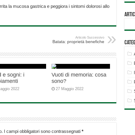
rrita la mucosa gastrica e peggiora i sintomi dolorosi allo
Artic
Articolo Successivo
Batata: proprietà benefiche
Cate
 e sogni: i
Vuoti di memoria: cosa
iamenti
sono?
aggio 2022
27 Maggio 2022
o.
I campi obbligatori sono contrassegnati
*